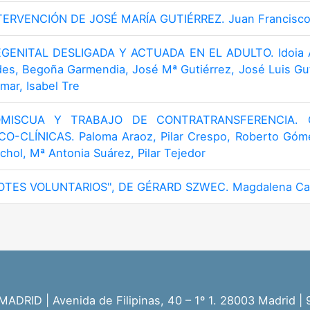
TERVENCIÓN DE JOSÉ MARÍA GUTIÉRREZ. Juan Francisco 
GENITAL DESLIGADA Y ACTUADA EN EL ADULTO. Idoia Agi
es, Begoña Garmendia, José Mª Gutiérrez, José Luis Guti
ar, Isabel Tre
OMISCUA Y TRABAJO DE CONTRATRANSFERENCIA.
CLÍNICAS. Paloma Araoz, Pilar Crespo, Roberto Gómez
chol, Mª Antonia Suárez, Pilar Tejedor
EOTES VOLUNTARIOS", DE GÉRARD SZWEC. Magdalena Cal
RID | Avenida de Filipinas, 40 – 1º 1. 28003 Madrid |