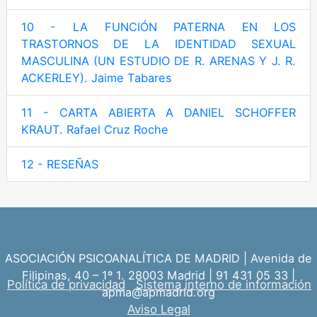
10 - LA FUNCIÓN PATERNA EN LOS
TRASTORNOS DE LA IDENTIDAD SEXUAL
MASCULINA (UN ESTUDIO DE R. ARENAS Y J. R.
ACKERLEY). Jaime Tabares
11 - CARTA ABIERTA A DANIEL SCHOFFER
KRAUT. Rafael Cruz Roche
12 - RESEÑAS
ASOCIACIÓN PSICOANALÍTICA DE MADRID | Avenida de
Filipinas, 40 – 1º 1. 28003 Madrid | 91 431 05 33 |
Política de privacidad
Sistema interno de información
apma@apmadrid.org
Aviso Legal