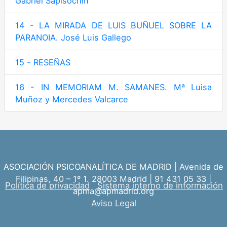
Gabriel Sapisochin
14 - LA MIRADA DE LUIS BUÑUEL SOBRE LA
PARANOIA. José Luis Gallego
15 - RESEÑAS
16 - IN MEMORIAM M. SAMANES. Mª Luisa
Muñoz y Mercedes Valcarce
ASOCIACIÓN PSICOANALÍTICA DE MADRID | Avenida de
Filipinas, 40 – 1º 1. 28003 Madrid | 91 431 05 33 |
Política de privacidad
Sistema interno de información
apma@apmadrid.org
Aviso Legal