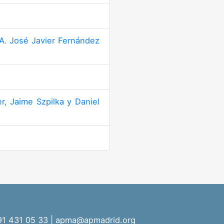
. José Javier Fernández
a
 Jaime Szpilka y Daniel
 91 431 05 33 | apma@apmadrid.org