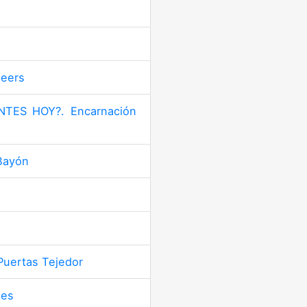
Meers
TES HOY?. Encarnación
Bayón
uertas Tejedor
mes