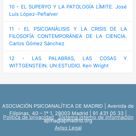
10 - EL SUPERYO Y LA PATOLOGÍA LÍMITE. José
Luis López-Peñalver
11 - EL PSICOANÁLISIS Y LA CRISIS DE LA
FILOSOFÍA CONTEMPORÁNEA DE LA CIENCIA.
Carlos Gómez Sánchez
12 - LAS PALABRAS, LAS COSAS Y
WITTGENSTEIN. UN ESTUDIO. Ken Wright
ASOCIACIÓN PSICOANALÍTICA DE MADRID | Avenida de
Filipinas, 40 – 1º 1. 28003 Madrid | 91 431 05 33 |
Política de privacidad
Sistema interno de información
apma@apmadrid.org
Aviso Legal